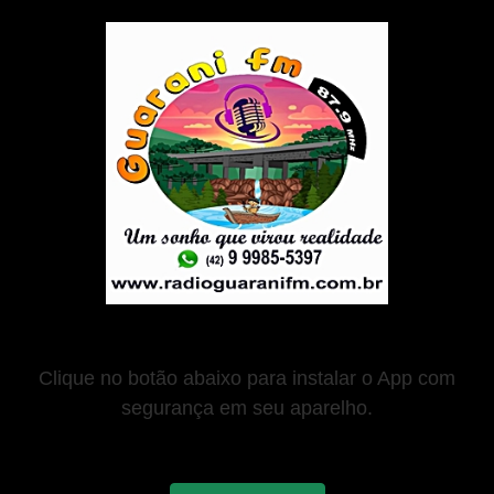
Clique no botão abaixo para instalar o App com
segurança em seu aparelho.