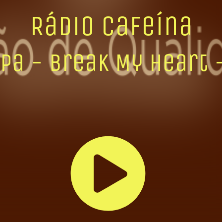
Rádio Cafeína
ipa - Break My Heart 