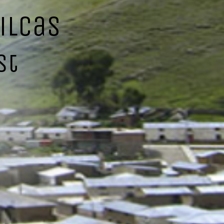
ilcas
st