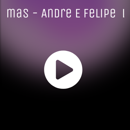
rimas - Andre E Felipe
L